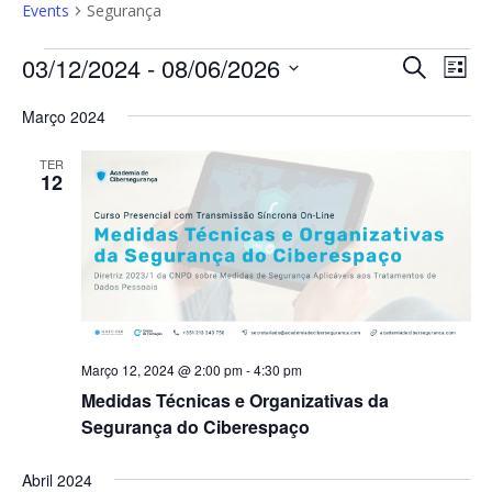
Events
Segurança
Events
Events
Eve
03/12/2024
 - 
08/06/2026
Search
List
Vi
Search
Select
Nav
and
Março 2024
date.
Views
TER
Naviga
12
Março 12, 2024 @ 2:00 pm
-
4:30 pm
Medidas Técnicas e Organizativas da
Segurança do Ciberespaço
Abril 2024